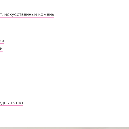
т, искусственный камень
ни
ни
идны пятна